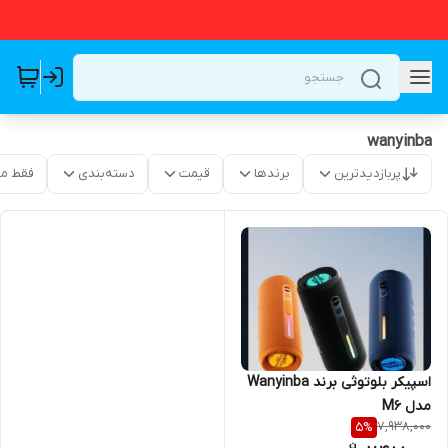
wanyinba
پربازدیدترین
برندها
قیمت
دسته‌بندی
فقط م
اسپیکر بلوتوثی برند Wanyinba
مدل M6
7,938,000
5
%