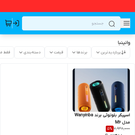
وانینبا
پربازدیدترین
برندها
قیمت
دسته‌بندی
فقط م
اسپیکر بلوتوثی برند Wanyinba
مدل M6
7,938,000
5
%