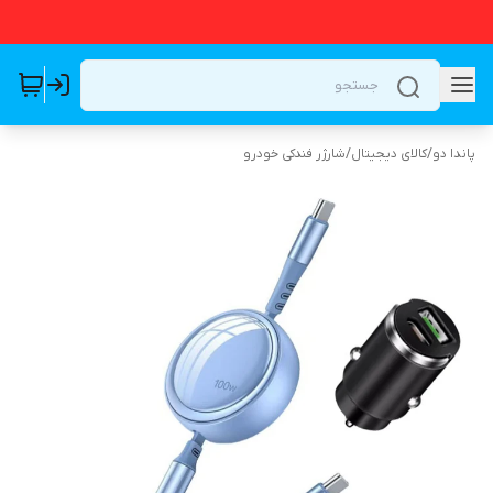
پاندا دو
/
کالای دیجیتال
/
شارژر فندکی خودرو