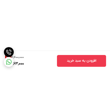
از قرار دادن در معرض مستقیم نور خورشید خودداری کنید
در صورت مشاهده هرگونه نقص فنی، از استفاده خودداری نمایید
این محصول برای استفاده شخصی طراحی شده است
مشخصات فنی کامل:
ابعاد: 8.5 × 6.5 × 3 سانتی متر
وزن: 185 گرم
جنس بدنه: ABS + پلی کربنات
محدوده ولتاژ کاری: 12-24 ولت
3,400,000
6
%
افزودن به سبد خرید
3,163,000
دمای کاری: -20 تا +60 درجه سانتیگراد
همین حالا این شارژر هوشمند را به سبد خرید خود اضافه کنید و از حمل
و نقل بدون دغدغه لذت ببرید!
🚗
یک خرید مطمئن با بهداد زرین تجارت
🚗