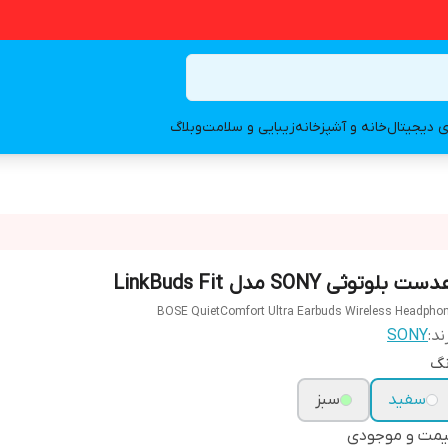
ای دیجیتال
خانه و آشپزخانه
زیبایی و سلامت
وبلاگ
ت بلوتوثی SONY مدل LinkBuds Fit
BOSE QuietComfort Ultra Earbuds Wireless Headpho
ند:
SONY
نگ
سفید
سبز
یمت و موجودی