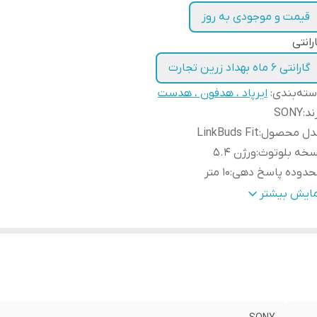
قیمت و موجودی به روز
رانتی
گارانتی 6 ماه بهداد زرین تجارت
ته‌بندی
:
ایرپاد ، هدفون ، هدست
ند
:
SONY
دل محصول
:
LinkBuds Fit
سخه بلوتوث
:
ورژن 5.4
حدوده پاسخ دهی
:
10 متر
مر باتری هدفون در حالت پخش موسیقی
:
هر گوشی 5 ساعت
مایش بیشتر
ر باتری محفظه شارژ در حالت استند بای
:
180 روز
سخ فرکانسی
:
20 HZ-20 kHZ
وع گوشی
:
دو گوشی
زن
:
12 گرم
یز کنسلینگ فعال
:
دارد
داد میکروفون
:
2 عدد