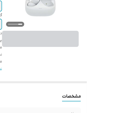
گا
دس
بر
م
ن
م
ع
ن
عم
پا
ن
مشخصات
و
نو
تع