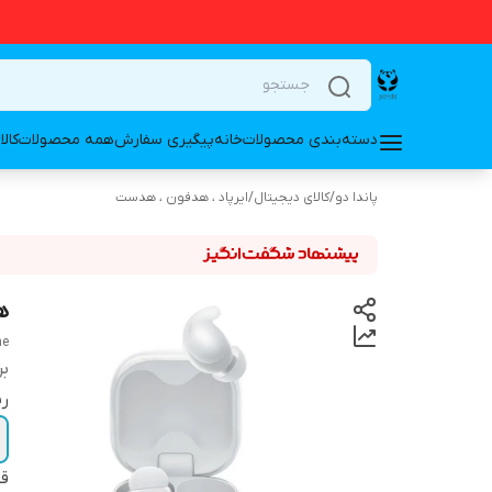
دسته‌بندی محصولات
خانه
پیگیری سفارش
همه محصولات
کال
پاندا دو
/
کالای دیجیتال
/
ایرپاد ، هدفون ، هدست
هدس
ne
بر
ر
ق