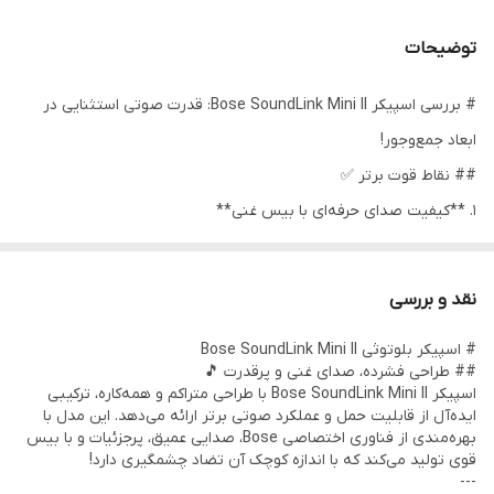
نسخه بلوتوث
5.0
توضیحات
وزن
680 گرم
# بررسی اسپیکر Bose SoundLink Mini II: قدرت صوتی استثنایی در
محدوده پاسخ دهی
10 متر
ابعاد جمع‌وجور!
سطح ضد آب
پشتیبانی از استاندارد IPX۴ مقاوم در برابر
## نقاط قوت برتر ✅
پاشش آب
1. **کیفیت صدای حرفه‌ای با بیس غنی**
- عملکرد صوتی خارق‌العاده با وجود ابعاد فشرده
اتصالات
با سیم / بدون سیم
- فناوری Passive Radiator برای تولید بیس قوی و بدون اعوجاج حتی
نقد و بررسی
ظرفیت باتری پخش
حدود 10 ساعت
در حداکثر حجم صدا
موسیقی
# اسپیکر بلوتوثی Bose SoundLink Mini II
2. **طراحی لوکس و همه‌کاره**
## طراحی فشرده، صدای غنی و پرقدرت 🎵
نوع شارژر
تایپ سی
- بدنه آلومینیومی یکپارچه با حس premium
اسپیکر Bose SoundLink Mini II با طراحی متراکم و همه‌کاره، ترکیبی
ایده‌آل از قابلیت حمل و عملکرد صوتی برتر ارائه می‌دهد. این مدل با
- وزن سبک (۶۷۰ گرم) و ابعاد کامپکت برای حمل آسان
زمان شارژ شدن
2 ساعت
بهره‌مندی از فناوری اختصاصی Bose، صدایی عمیق، پرجزئیات و با بیس
3. **باتری با عمر طولانی**
قوی تولید می‌کند که با اندازه کوچک آن تضاد چشمگیری دارد!
طریقه شارژ
توسط کابل شارژ
---
- ۱۲ ساعت پخش موسیقی مداوم با یک بار شارژ کامل