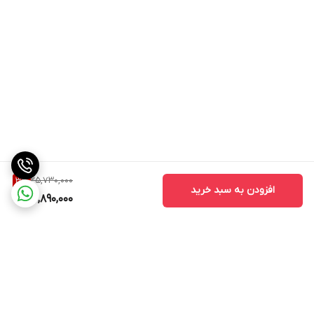
25,730,000
3
%
افزودن به سبد خرید
24,890,000