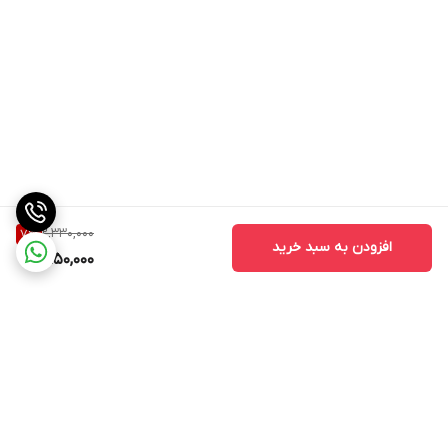
**📦 ارسال سریع به تمام نقاط ایران**
** اعتماد شما، افتخار ماست**
---
2,330,000
7
%
افزودن به سبد خرید
2,150,000