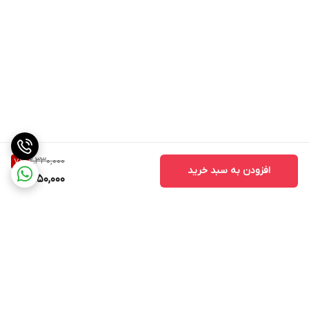
**📦 ارسال سریع به تمام نقاط ایران**
** اعتماد شما، افتخار ماست**
---
2,330,000
7
%
افزودن به سبد خرید
2,150,000