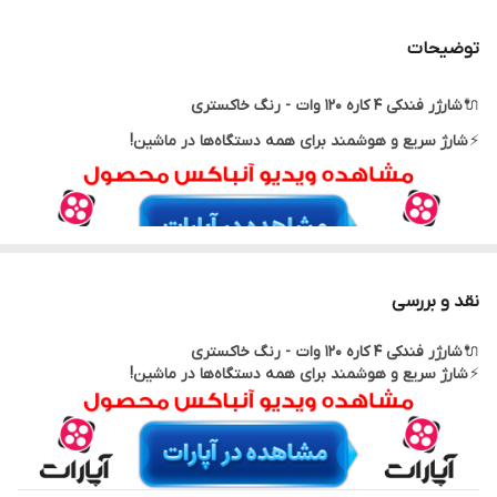
توان
120 وات
توضیحات
تعداد ورودی
2 پورت
🔌
شارژر فندکی 4 کاره 120 وات - رنگ خاکستری
درگاه های ورودی
USB | Type-C
⚡
شارژ سریع و هوشمند برای همه دستگاه‌ها در ماشین!
جنس
SBS+PC
خروجی
5A/3A
طول کابل
80 سانتی متر
نقد و بررسی
توضیحات :
🔌
شارژر فندکی 4 کاره 120 وات - رنگ خاکستری
شارژر فندکی چندکاره 120 وات با قابلیت همزمان ورودی کابل و خروجی
⚡
شارژ سریع و هوشمند برای همه دستگاه‌ها در ماشین!
کابل
– بهترین همراه برای سفرهای شما!
✅
4 پورت شارژ همزمان:
Type-C | Lightning | Micro-USB | USB
پشتیبانی از
شارژ سریع 120 وات
برای تمام دستگاه‌ها