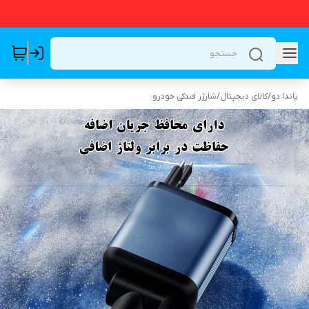
پاندا دو
/
کالای دیجیتال
/
شارژر فندکی خودرو