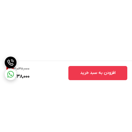
3,038,000
9
%
افزودن به سبد خرید
2,738,000