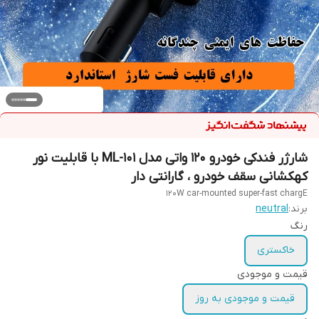
شارژر فندکی خودرو 120 واتی مدل ML-101 با قابلیت نور
کهکشانی سقف خودرو ، گارانتی دار
120W car-mounted super-fast chargE
برند:
neutral
رنگ
خاکستری
قیمت و موجودی
قیمت و موجودی به روز