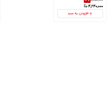
5,050,000
16
%
دار ، ضد باران و تعریق ،
4,240,000
نویزکنسلینگ دار
افزودن به سبد